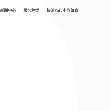
新闻中心
服务种类
接洽zoty中欧体育