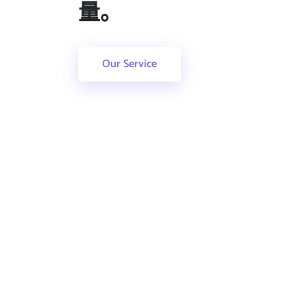
量。
Our Service