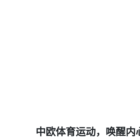
中欧体育运动，唤醒内