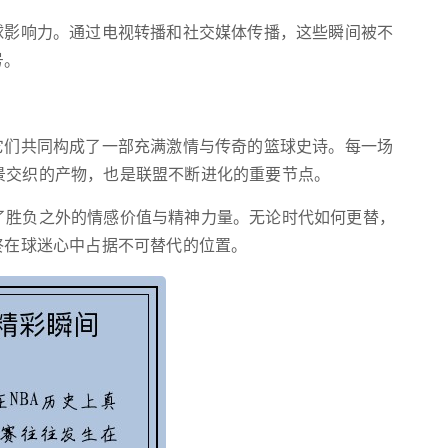
球影响力。通过电视转播和社交媒体传播，这些瞬间被不
号。
它们共同构成了一部充满激情与传奇的篮球史诗。每一场
景交织的产物，也是联盟不断进化的重要节点。
了胜负之外的情感价值与精神力量。无论时代如何更替，
终在球迷心中占据不可替代的位置。