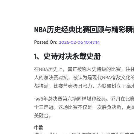
NBA历史经典比赛回顾与精彩瞬
Posted On:
2026-02-06 10:47:14
1、史诗对决永载史册
在NBA历史上，真正被称为史诗级的比赛，往往
人的总决赛对抗，被认为是现代NBA宿敌文化
都拉满，比赛节奏极具张力，为联盟树立了高
1998年总决赛第六场同样堪称经典。乔丹在
个三连冠。这场比赛不仅是一次胜负决断，更
美融合。
中欧