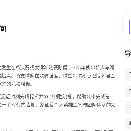
间
导
发生在总决赛或关键淘汰赛阶段。1984年凯尔特人与湖
的起点。两支球队在攻防强度、球星对抗和心理博弈层面
水准的竞技模板。
比赛最后时刻完成抢断并命中制胜跳投，帮助公牛完成第二
是一个时代的落幕，象征着个人英雄主义与团队体系的完