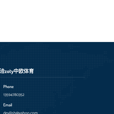
洽zoty中欧体育
Phone
13594780352
Email
devilish@yahoo.com