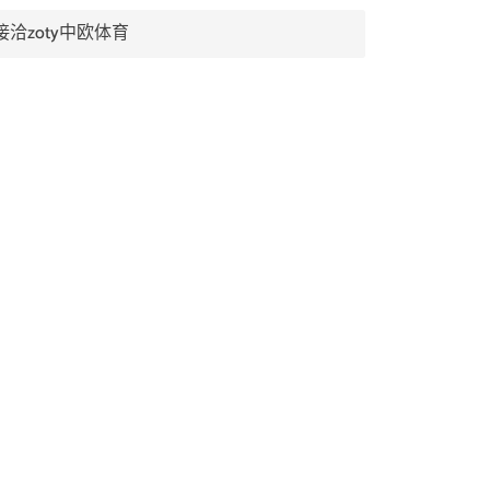
接洽zoty中欧体育