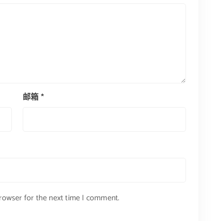
邮箱
*
browser for the next time I comment.