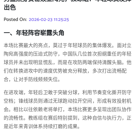
出色
Posted On:
2026-02-23 11:25:25
一、年轻阵容崭露头角
本场比赛最大的亮点，莫过于年轻球员的集体爆发。面对立
陶宛高强度的压迫式防守，中国队几位首次担纲重任的年轻
球员并未出现明显慌乱，而是在攻防两端保持清醒头脑。他
们在转换进攻中的速度优势被充分释放，多次打出流畅配
合，让对手防线频频失位。
在进攻端，年轻后卫敢于突破分球，利用节奏变化撕开防守
空档；锋线球员则通过无球跑动拉开空间，形成有效投射机
会。相比以往依赖老将单打，本场比赛更多呈现出团队协作
的流畅性。教练组在赛后特别提到，这种自信与执行力，正
是近年来青训体系持续打磨的成果。