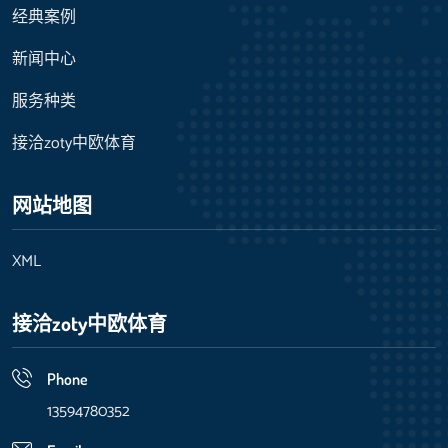
经典案例
新闻中心
服务种类
接洽zoty中欧体育
网站地图
XML
接洽zoty中欧体育
Phone
13594780352