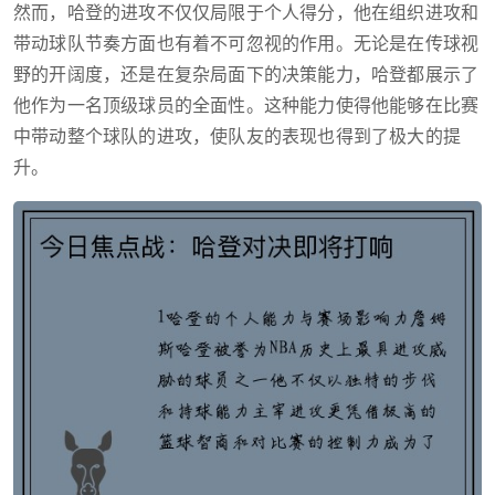
然而，哈登的进攻不仅仅局限于个人得分，他在组织进攻和
带动球队节奏方面也有着不可忽视的作用。无论是在传球视
野的开阔度，还是在复杂局面下的决策能力，哈登都展示了
他作为一名顶级球员的全面性。这种能力使得他能够在比赛
中带动整个球队的进攻，使队友的表现也得到了极大的提
升。