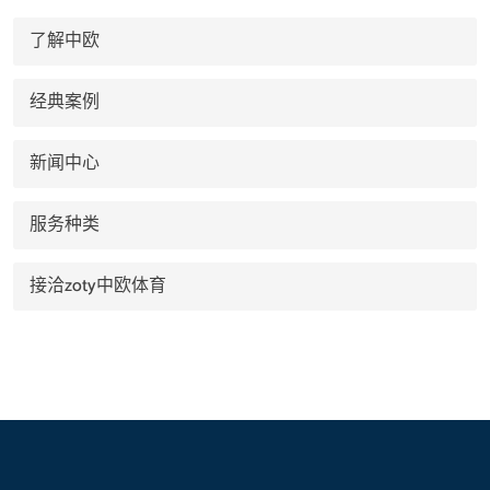
了解中欧
经典案例
新闻中心
服务种类
接洽zoty中欧体育