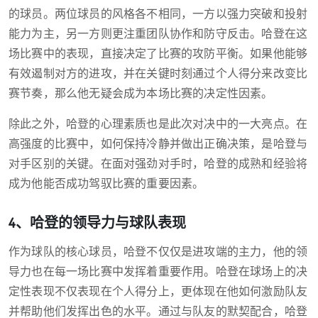
的球员。两位球员的风格各不相同，一方以强力突破和投射
能力为主，另一方则更注重团队协作和防守反击。哈登在这
场比赛中的表现，直接决定了比赛的攻防平衡。如果他能够
有效遏制对方的进攻，并在关键时刻通过个人得分来改变比
赛节奏，那么他无疑会成为本场比赛的决定性因素。
除此之外，哈登的心理素质也是此次对决中的一大亮点。在
高强度的比赛中，如何保持冷静并做出正确决策，是哈登与
对手区别的关键。在面对强劲对手时，哈登的成熟和经验将
成为他能否成功驾驭比赛的重要因素。
4、哈登的领导力与球队表现
作为球队的核心球员，哈登不仅仅是进攻端的主力，他的领
导力也在每一场比赛中发挥着重要作用。哈登在球场上的决
定性表现不仅表现在个人得分上，更体现在他如何激励队友
并帮助他们发挥出色的水平。通过与队友的默契配合，哈登