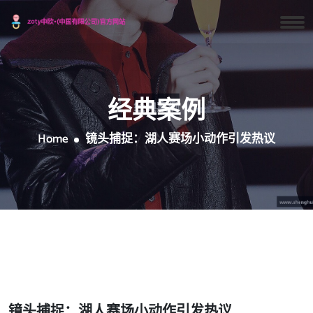
经典案例
Home
镜头捕捉：湖人赛场小动作引发热议
镜头捕捉：湖人赛场小动作引发热议