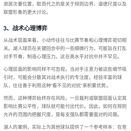
退居次要位置，取而代之的是关于规则边界、道德尺度以及
联盟形象的更大讨论。
3、战术心理博弈
从战术层面来看，小动作往往与比赛节奏和心理博弈密切相
关。湖人球员在关键回合中的一些细微行为，可能旨在打乱
对手节奏，制造心理压力。这在高水平对抗中并不罕见。
心理层面的影响同样不可忽视。当对手注意力被这些细节吸
引时，可能会分散其对战术执行的专注度。经验丰富的球
队，往往善于利用这种“看不见的对抗”来积累优势。
然而，这种博弈始终存在风险。一旦裁判或联盟层面认定其
影响比赛公平性，球队就可能付出代价。因此，如何在规则
允许的范围内把握尺度，是每支强队都需要面对的问题。
湖人的案例，实际上为其他球队提供了一个参考样本：在竞