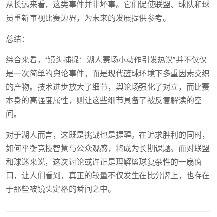
从长远来看，这类事件并非坏事。它们促使联盟、球队和球
员重新审视比赛边界，为未来的发展提供参考。
总结：
综合来看，“镜头捕捉：湖人赛场小动作引发热议”并不仅仅
是一次简单的舆论事件，而是现代篮球环境下多重因素交织
的产物。技术进步放大了细节，舆论场强化了对立，而比赛
本身的高强度属性，则让这些细节具备了被反复解读的空
间。
对于湖人而言，这既是挑战也是提醒。在追求胜利的同时，
如何平衡竞技智慧与公众观感，将成为长期课题。而对联盟
和球迷来说，这次讨论或许正是理解篮球复杂性的一扇窗
口，让人们看到，真正的较量不仅发生在比分牌上，也存在
于那些被镜头定格的瞬间之中。