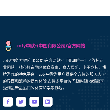
zoty中欧·(中国有限公司)官方网站✅【亚洲唯一】✅依托专
业团队，精心打造融合体育赛事、真人娱乐、电子竞技、棋
牌游戏的特色平台。zoty中欧为用户提供全方位的服务,友好
的界面和流畅的操作体验,支持多平台访问,随时随地都能享
受到最新最热门的体育和娱乐游戏。