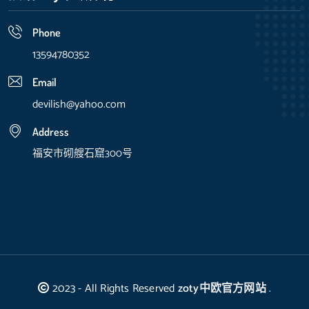
Phone
13594780352
Email
devilish@yahoo.com
Address
福安市砌艘石窟300号
2023 - All Rights Reserved
zoty中欧官方网站
.