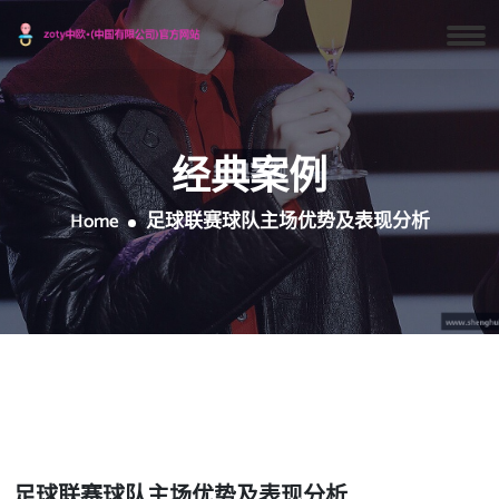
经典案例
Home
足球联赛球队主场优势及表现分析
足球联赛球队主场优势及表现分析