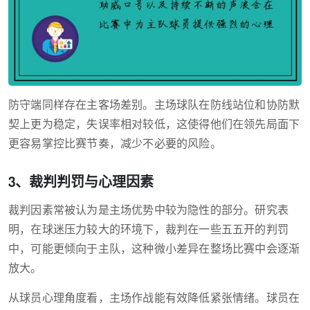
防守端同样存在主客场差别。主场球队在防线站位和协防默
契上更为稳定，失误率相对较低，这使得他们在领先局面下
更容易掌控比赛节奏，减少不必要的风险。
3、裁判判罚与心理因素
裁判因素常被认为是主场优势中较为隐性的部分。研究表
明，在球迷压力较大的环境下，裁判在一些五五开的判罚
中，可能更倾向于主队，这种微小差异在整场比赛中会逐渐
放大。
从球员心理角度看，主场作战能有效降低紧张情绪。球员在