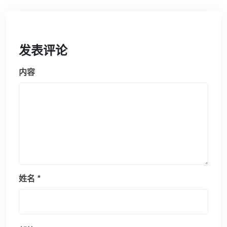
发表评论
内容
姓名
*