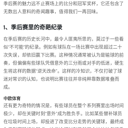
季后赛的魅力远不止赛场上的比分和冠军奖杯，它还包含了
无数出人意料的奇闻趣事，值得我们一再回味。
1、季后赛里的奇葩纪录
在季后赛的历史长河中，最令人匪夷所思的，莫过于一些看
似“不可能”的纪录。例如有球队在一场比赛中出现超过二十
次失误，却依旧赢下比赛。这种情况通常被认为是输球的前
奏，但偏偏有些球队凭借意外的三分雨或对手的低迷，硬生
生将这样的数据“逆天改命”。这样的冷知识，不仅打破了球
迷对常识的认知，也说明比赛往往并非纯粹靠数据堆叠而
成。
中欧体育
还有更为奇特的情况是，有些球员在整个系列赛里出场时间
极少，却在关键时刻“意外”成为胜负手。比如某些替补球员
在垃圾时间上场，却投进了改变比分走势的关键球，最终成