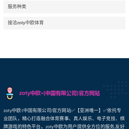
服务种类
接洽zoty中欧体育
zoty中欧·(中国有限公司)官方网站✅【亚洲唯一】✅依托专
业团队，精心打造融合体育赛事、真人娱乐、电子竞技、棋
牌游戏的特色平台。zoty中欧为用户提供全方位的服务,友好