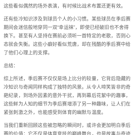
这些看似偶然的场外表演，有时候比战术布置还更有效。
还有些冷知识涉及到球员个人的小习惯。某些球员在季后赛
期间会迷信般地穿同一双“幸运袜”，即使已经破旧也不舍得
换下。甚至有人坚持在赛前必须听一首特定的老歌，否则心
态就会失衡。这些小癖好看似荒唐，却在残酷的季后赛中给
了他们心理上的支撑。
总结：
综上所述，季后赛不仅仅是场上比分的较量，它背后隐藏的
冷知识与奇闻同样构成了独特的风景。从令人啼笑皆非的奇
葩纪录，到场外因素的意外干扰，再到幕后花絮中的趣事，
这些鲜为人知的细节为季后赛增添了另一种趣味，让人们在
紧张刺激之外，也能感受到体育的幽默与温度。
当我们重新回顾这些被忽略的瞬间时，或许会更加明白季后
赛的价值：它不仅是体育竞技的巅峰舞台，也是故事与奇迹