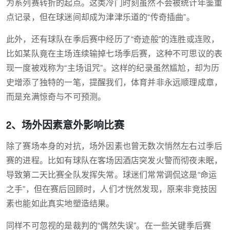
为系列赛转折的起点。这类冷门时刻虽然不会被统计年鉴重
点记录，但在球迷间却成为津津乐道的“传奇插曲”。
此外，还有球队在季后赛中经历了“奇迹般”的连胜或连败，
比如某队竟在主场连续输掉七场季后赛，这种不可思议的表
现一度被戏称为“主场诅咒”。这样的纪录虽然尴尬，却为历
史增添了独特的一笔，提醒我们，体育并非永远顺理成章，
而是充满惊奇与不可预测。
2、场外因素意外影响比赛
除了赛场本身的对抗，场外因素也曾无数次悄然左右过季后
赛的进程。比如有球队在客场因酒店突发火警而彻夜未眠，
导致第二天比赛全队发挥失常。球迷们常常调侃这是“命运
之手”，但在赛后回顾时，人们才恍然发现，原来非竞技因
素也能如此真实地塑造结果。
同样不可忽视的是裁判的“偶然失误”。在一些关键季后赛