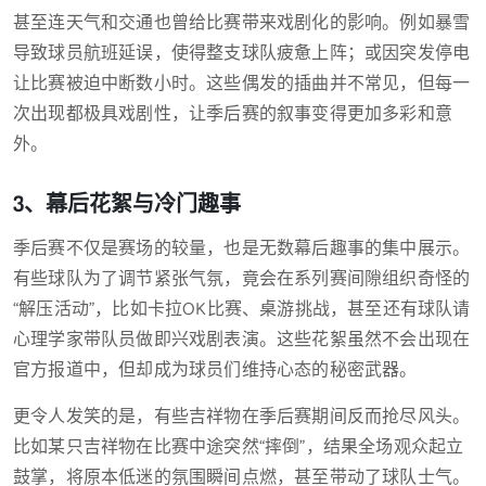
甚至连天气和交通也曾给比赛带来戏剧化的影响。例如暴雪
导致球员航班延误，使得整支球队疲惫上阵；或因突发停电
让比赛被迫中断数小时。这些偶发的插曲并不常见，但每一
次出现都极具戏剧性，让季后赛的叙事变得更加多彩和意
外。
3、幕后花絮与冷门趣事
季后赛不仅是赛场的较量，也是无数幕后趣事的集中展示。
有些球队为了调节紧张气氛，竟会在系列赛间隙组织奇怪的
“解压活动”，比如卡拉OK比赛、桌游挑战，甚至还有球队请
心理学家带队员做即兴戏剧表演。这些花絮虽然不会出现在
官方报道中，但却成为球员们维持心态的秘密武器。
更令人发笑的是，有些吉祥物在季后赛期间反而抢尽风头。
比如某只吉祥物在比赛中途突然“摔倒”，结果全场观众起立
鼓掌，将原本低迷的氛围瞬间点燃，甚至带动了球队士气。