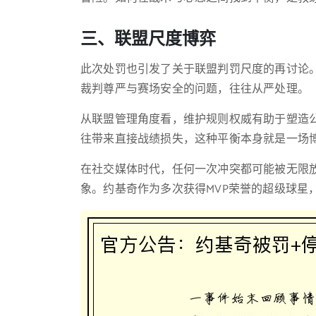
三、联盟尺度博弈
此次处罚也引发了关于联盟判罚尺度的再讨论
裁判尊严与赛场安全的问题，往往从严处理。
从联盟管理角度看，维护规则权威有助于塑造
往带来直接战绩损失，这种平衡本身就是一场
在社交媒体时代，任何一次冲突都可能被无限
象。约基奇作为多次获得MVP荣誉的超级球星