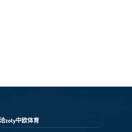
洽zoty中欧体育