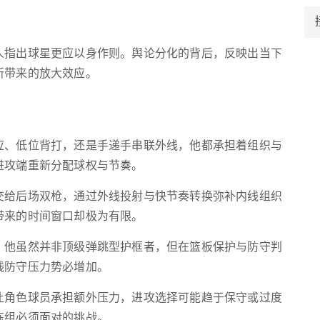
人指出球星更应以身作则。舆论分化的背后，反映出当下
所带来的放大效应。
应、低位背打，还是手递手串联外线，他都承担着组织与
进攻端重新分配球权与节奏。
交给后场双枪，通过外线投射与快节奏转换弥补内线组织
带来的时间窗口却极为有限。
。他虽然并非顶级弹跳型护框者，但在篮板保护与防守判
线防守压力势必增加。
让角色球员承担额外压力，进攻选择可能趋于保守或过度
练组必须面对的挑战。