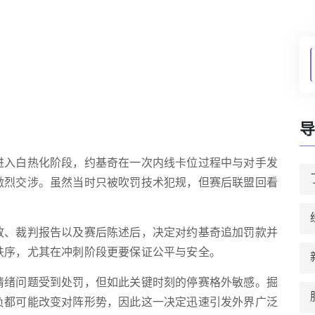
导
进入白热化阶段，约基奇在一次内线卡位过程中与对手发
激烈交涉。虽然当时只被吹罚技术犯规，但赛后联盟回看
放、裁判报告以及赛后陈述后，决定对约基奇追加罚款并
秩序，尤其在冲刺阶段更要保证公平与安全。
情绪问题受到处罚，但如此关键时刻的停赛格外敏感。掘
负都可能改变对阵形势，因此这一决定迅速引发外界广泛