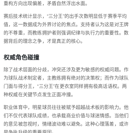
重构方向出现偏差，矛盾自然浮出水面。
赛后技术统计显示，“三分王”的出手次数明显低于赛季平均
值，这一数据成为外界讨论的焦点。支持者认为这是对王牌
的不尊重，而教练拥护者则强调纪律与执行力的重要性。数
据背后的理念之争，才是真正的核心。
权威角色碰撞
除了战术层面的分歧，冲突还涉及更为敏感的权威问题。作
为球队战术制定者，主教练拥有绝对的决策权；而作为球队
门面与得分王，“三分王”在更衣室同样拥有极高话语权。两
种权威在关键节点发生正面冲撞。
职业体育中，明星球员往往被赋予超越战术板的影响力。他
们不仅代表球队成绩，也承载商业价值与球迷情感。当他们
的意见被忽视时，情绪波动难以避免。这种心理落差，或许
是争执升级的重要原因。