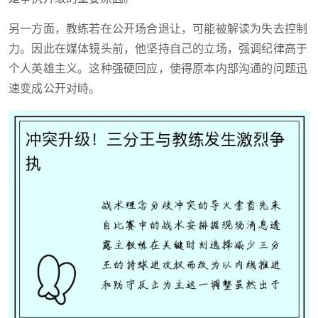
另一方面，教练若在公开场合退让，可能被解读为失去控制
力。因此在媒体镜头前，他坚持自己的立场，强调纪律高于
个人英雄主义。这种强硬回应，使得原本内部沟通的问题迅
速变成公开对峙。