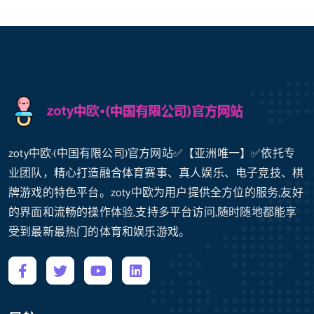
zoty中欧·(中国有限公司)官方网站✅【亚洲唯一】✅依托专
业团队，精心打造融合体育赛事、真人娱乐、电子竞技、棋
牌游戏的特色平台。zoty中欧为用户提供全方位的服务,友好
的界面和流畅的操作体验,支持多平台访问,随时随地都能享
受到最新最热门的体育和娱乐游戏。